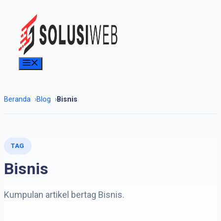
Skip
to
content
Menu
Beranda
Blog
Bisnis
TAG
Bisnis
Kumpulan artikel bertag Bisnis.