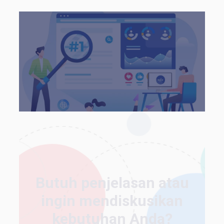
Butuh penjelasan atau
ingin mendiskusikan
kebutuhan Anda?